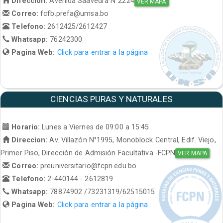
Direccion:
Avenida Saavedra N°2224
VER MAPA
Correo:
fcfb.prefa@umsa.bo
Telefono:
2612425/2612427
Whatsapp:
76242300
Pagina Web:
Click para entrar a la página
CIENCIAS PURAS Y NATURALES
Horario:
Lunes a Viernes de 09:00 a 15:45
Direccion:
Av. Villazón N°1995, Monoblock Central, Edif. Viejo,
Primer Piso, Dirección de Admisión Facultativa -FCPN
VER MAPA
Correo:
preuniversitario@fcpn.edu.bo
Telefono:
2-440144 - 2612819
Whatsapp:
78874902 /73231319/62515015
Pagina Web:
Click para entrar a la página