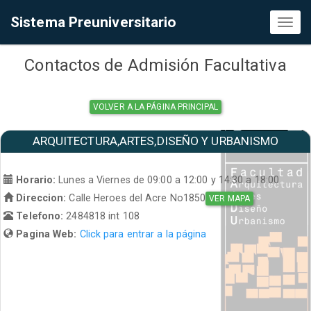
Sistema Preuniversitario
Toggl
naviga
Contactos de Admisión Facultativa
VOLVER A LA PÁGINA PRINCIPAL
ARQUITECTURA,ARTES,DISEÑO Y URBANISMO
Horario:
Lunes a Viernes de 09:00 a 12:00 y 14:30 a 18:00
Direccion:
Calle Heroes del Acre No1850
VER MAPA
Telefono:
2484818 int 108
Pagina Web:
Click para entrar a la página