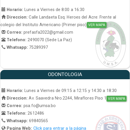
Horario:
Lunes a Viernes de 8:00 a 16:30
Direccion:
Calle Landaeta Esq. Heroes del Acre: Frente al
colegio del Instituto Americano (Primer piso)
VER MAPA
Correo:
prefasfa2022@gmail.com
Telefono:
2490070 (Sede La Paz)
Whatsapp:
75289397
ODONTOLOGIA
Horario:
Lunes a Viernes de 09:15 a 12:15 y 14:30 a 18:30
Direccion:
Av. Saavedra Nro.2244, Miraflores Piso 1
VER MAPA
Correo:
psa.fo@umsa.bo
Telefono:
2612486
Whatsapp:
69840565
Pagina Web:
Click para entrar a la página