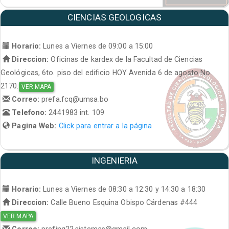
CIENCIAS GEOLOGICAS
Horario:
Lunes a Viernes de 09:00 a 15:00
Direccion:
Oficinas de kardex de la Facultad de Ciencias
Geológicas, 6to. piso del edificio HOY Avenida 6 de agosto No.
2170.
VER MAPA
Correo:
prefa.fcq@umsa.bo
Telefono:
2441983 int. 109
Pagina Web:
Click para entrar a la página
INGENIERIA
Horario:
Lunes a Viernes de 08:30 a 12:30 y 14:30 a 18:30
Direccion:
Calle Bueno Esquina Obispo Cárdenas #444
VER MAPA
Correo:
prefing22.sistemas@gmail.com