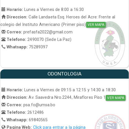
Horario:
Lunes a Viernes de 8:00 a 16:30
Direccion:
Calle Landaeta Esq. Heroes del Acre: Frente al
colegio del Instituto Americano (Primer piso)
VER MAPA
Correo:
prefasfa2022@gmail.com
Telefono:
2490070 (Sede La Paz)
Whatsapp:
75289397
ODONTOLOGIA
Horario:
Lunes a Viernes de 09:15 a 12:15 y 14:30 a 18:30
Direccion:
Av. Saavedra Nro.2244, Miraflores Piso 1
VER MAPA
Correo:
psa.fo@umsa.bo
Telefono:
2612486
Whatsapp:
69840565
Pagina Web:
Click para entrar a la página