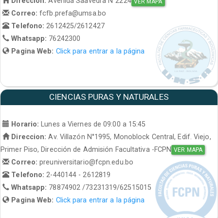
Direccion:
Avenida Saavedra N°2224
VER MAPA
Correo:
fcfb.prefa@umsa.bo
Telefono:
2612425/2612427
Whatsapp:
76242300
Pagina Web:
Click para entrar a la página
CIENCIAS PURAS Y NATURALES
Horario:
Lunes a Viernes de 09:00 a 15:45
Direccion:
Av. Villazón N°1995, Monoblock Central, Edif. Viejo,
Primer Piso, Dirección de Admisión Facultativa -FCPN
VER MAPA
Correo:
preuniversitario@fcpn.edu.bo
Telefono:
2-440144 - 2612819
Whatsapp:
78874902 /73231319/62515015
Pagina Web:
Click para entrar a la página