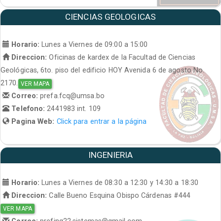
CIENCIAS GEOLOGICAS
Horario:
Lunes a Viernes de 09:00 a 15:00
Direccion:
Oficinas de kardex de la Facultad de Ciencias
Geológicas, 6to. piso del edificio HOY Avenida 6 de agosto No.
2170.
VER MAPA
Correo:
prefa.fcq@umsa.bo
Telefono:
2441983 int. 109
Pagina Web:
Click para entrar a la página
INGENIERIA
Horario:
Lunes a Viernes de 08:30 a 12:30 y 14:30 a 18:30
Direccion:
Calle Bueno Esquina Obispo Cárdenas #444
VER MAPA
Correo:
prefing22.sistemas@gmail.com