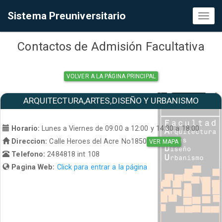
Sistema Preuniversitario
Toggl
naviga
Contactos de Admisión Facultativa
VOLVER A LA PÁGINA PRINCIPAL
ARQUITECTURA,ARTES,DISEÑO Y URBANISMO
Horario:
Lunes a Viernes de 09:00 a 12:00 y 14:30 a 18:00
Direccion:
Calle Heroes del Acre No1850
VER MAPA
Telefono:
2484818 int 108
Pagina Web:
Click para entrar a la página