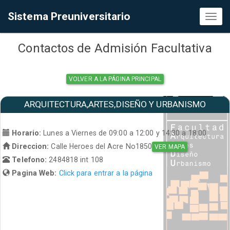
Sistema Preuniversitario
Toggl
naviga
Contactos de Admisión Facultativa
VOLVER A LA PÁGINA PRINCIPAL
ARQUITECTURA,ARTES,DISEÑO Y URBANISMO
Horario:
Lunes a Viernes de 09:00 a 12:00 y 14:30 a 18:00
Direccion:
Calle Heroes del Acre No1850
VER MAPA
Telefono:
2484818 int 108
Pagina Web:
Click para entrar a la página