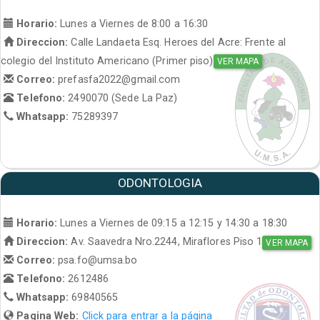
Horario:
Lunes a Viernes de 8:00 a 16:30
Direccion:
Calle Landaeta Esq. Heroes del Acre: Frente al
colegio del Instituto Americano (Primer piso)
VER MAPA
Correo:
prefasfa2022@gmail.com
Telefono:
2490070 (Sede La Paz)
Whatsapp:
75289397
ODONTOLOGIA
Horario:
Lunes a Viernes de 09:15 a 12:15 y 14:30 a 18:30
Direccion:
Av. Saavedra Nro.2244, Miraflores Piso 1
VER MAPA
Correo:
psa.fo@umsa.bo
Telefono:
2612486
Whatsapp:
69840565
Pagina Web:
Click para entrar a la página