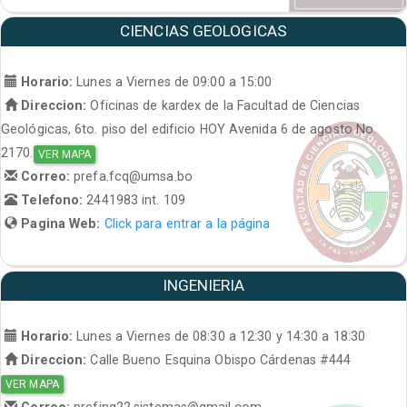
CIENCIAS GEOLOGICAS
Horario:
Lunes a Viernes de 09:00 a 15:00
Direccion:
Oficinas de kardex de la Facultad de Ciencias
Geológicas, 6to. piso del edificio HOY Avenida 6 de agosto No.
2170.
VER MAPA
Correo:
prefa.fcq@umsa.bo
Telefono:
2441983 int. 109
Pagina Web:
Click para entrar a la página
INGENIERIA
Horario:
Lunes a Viernes de 08:30 a 12:30 y 14:30 a 18:30
Direccion:
Calle Bueno Esquina Obispo Cárdenas #444
VER MAPA
Correo:
prefing22.sistemas@gmail.com