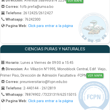
Direccion:
Avenida Saavedra N°2224
VER MAPA
Correo:
fcfb.prefa@umsa.bo
Telefono:
2612425/2612427
Whatsapp:
76242300
Pagina Web:
Click para entrar a la página
CIENCIAS PURAS Y NATURALES
Horario:
Lunes a Viernes de 09:00 a 15:45
Direccion:
Av. Villazón N°1995, Monoblock Central, Edif. Viejo,
Primer Piso, Dirección de Admisión Facultativa -FCPN
VER MAPA
Correo:
preuniversitario@fcpn.edu.bo
Telefono:
2-440144 - 2612819
Whatsapp:
78874902 /73231319/62515015
Pagina Web:
Click para entrar a la página