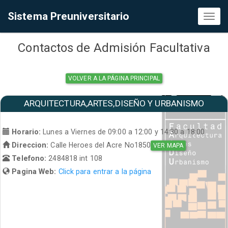
Sistema Preuniversitario
Toggl
naviga
Contactos de Admisión Facultativa
VOLVER A LA PÁGINA PRINCIPAL
ARQUITECTURA,ARTES,DISEÑO Y URBANISMO
Horario:
Lunes a Viernes de 09:00 a 12:00 y 14:30 a 18:00
Direccion:
Calle Heroes del Acre No1850
VER MAPA
Telefono:
2484818 int 108
Pagina Web:
Click para entrar a la página