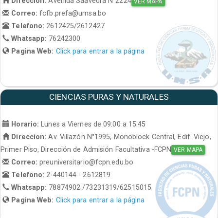
Direccion:
Avenida Saavedra N°2224
VER MAPA
Correo:
fcfb.prefa@umsa.bo
Telefono:
2612425/2612427
Whatsapp:
76242300
Pagina Web:
Click para entrar a la página
CIENCIAS PURAS Y NATURALES
Horario:
Lunes a Viernes de 09:00 a 15:45
Direccion:
Av. Villazón N°1995, Monoblock Central, Edif. Viejo,
Primer Piso, Dirección de Admisión Facultativa -FCPN
VER MAPA
Correo:
preuniversitario@fcpn.edu.bo
Telefono:
2-440144 - 2612819
Whatsapp:
78874902 /73231319/62515015
Pagina Web:
Click para entrar a la página