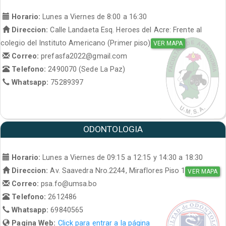
Horario:
Lunes a Viernes de 8:00 a 16:30
Direccion:
Calle Landaeta Esq. Heroes del Acre: Frente al
colegio del Instituto Americano (Primer piso)
VER MAPA
Correo:
prefasfa2022@gmail.com
Telefono:
2490070 (Sede La Paz)
Whatsapp:
75289397
ODONTOLOGIA
Horario:
Lunes a Viernes de 09:15 a 12:15 y 14:30 a 18:30
Direccion:
Av. Saavedra Nro.2244, Miraflores Piso 1
VER MAPA
Correo:
psa.fo@umsa.bo
Telefono:
2612486
Whatsapp:
69840565
Pagina Web:
Click para entrar a la página