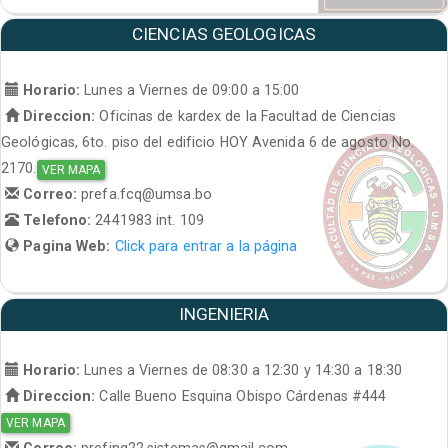
CIENCIAS GEOLOGICAS
Horario:
Lunes a Viernes de 09:00 a 15:00
Direccion:
Oficinas de kardex de la Facultad de Ciencias
Geológicas, 6to. piso del edificio HOY Avenida 6 de agosto No.
2170.
VER MAPA
Correo:
prefa.fcq@umsa.bo
Telefono:
2441983 int. 109
Pagina Web:
Click para entrar a la página
INGENIERIA
Horario:
Lunes a Viernes de 08:30 a 12:30 y 14:30 a 18:30
Direccion:
Calle Bueno Esquina Obispo Cárdenas #444
VER MAPA
Correo:
prefing22.sistemas@gmail.com