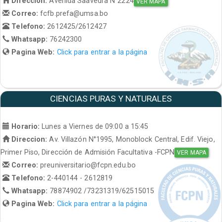
Direccion:
Avenida Saavedra N°2224
VER MAPA
Correo:
fcfb.prefa@umsa.bo
Telefono:
2612425/2612427
Whatsapp:
76242300
Pagina Web:
Click para entrar a la página
CIENCIAS PURAS Y NATURALES
Horario:
Lunes a Viernes de 09:00 a 15:45
Direccion:
Av. Villazón N°1995, Monoblock Central, Edif. Viejo,
Primer Piso, Dirección de Admisión Facultativa -FCPN
VER MAPA
Correo:
preuniversitario@fcpn.edu.bo
Telefono:
2-440144 - 2612819
Whatsapp:
78874902 /73231319/62515015
Pagina Web:
Click para entrar a la página