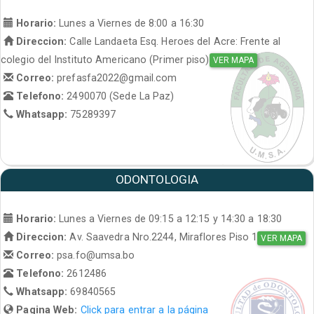
Horario:
Lunes a Viernes de 8:00 a 16:30
Direccion:
Calle Landaeta Esq. Heroes del Acre: Frente al
colegio del Instituto Americano (Primer piso)
VER MAPA
Correo:
prefasfa2022@gmail.com
Telefono:
2490070 (Sede La Paz)
Whatsapp:
75289397
ODONTOLOGIA
Horario:
Lunes a Viernes de 09:15 a 12:15 y 14:30 a 18:30
Direccion:
Av. Saavedra Nro.2244, Miraflores Piso 1
VER MAPA
Correo:
psa.fo@umsa.bo
Telefono:
2612486
Whatsapp:
69840565
Pagina Web:
Click para entrar a la página