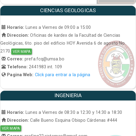
CIENCIAS GEOLOGICAS
Horario:
Lunes a Viernes de 09:00 a 15:00
Direccion:
Oficinas de kardex de la Facultad de Ciencias
Geológicas, 6to. piso del edificio HOY Avenida 6 de agosto No.
2170.
VER MAPA
Correo:
prefa.fcq@umsa.bo
Telefono:
2441983 int. 109
Pagina Web:
Click para entrar a la página
INGENIERIA
Horario:
Lunes a Viernes de 08:30 a 12:30 y 14:30 a 18:30
Direccion:
Calle Bueno Esquina Obispo Cárdenas #444
VER MAPA
Correo:
prefing22.sistemas@gmail.com