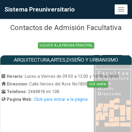
Sistema Preuniversitario
Toggl
naviga
Contactos de Admisión Facultativa
VOLVER A LA PÁGINA PRINCIPAL
ARQUITECTURA,ARTES,DISEÑO Y URBANISMO
Horario:
Lunes a Viernes de 09:00 a 12:00 y 14:30 a 18:00
Direccion:
Calle Heroes del Acre No1850
VER MAPA
Telefono:
2484818 int 108
Pagina Web:
Click para entrar a la página