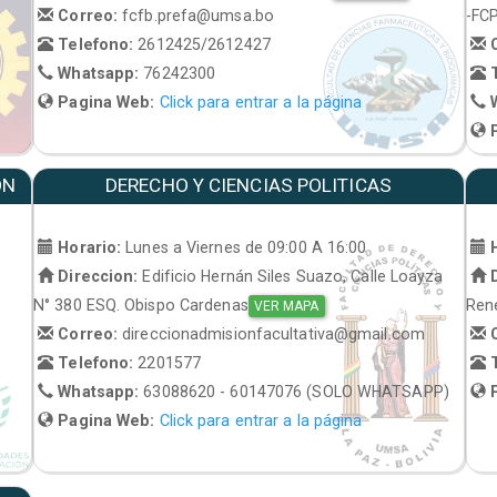
Correo:
fcfb.prefa@umsa.bo
-FC
Telefono:
2612425/2612427
C
Whatsapp:
76242300
T
Pagina Web:
Click para entrar a la página
W
P
ON
DERECHO Y CIENCIAS POLITICAS
Horario:
Lunes a Viernes de 09:00 A 16:00
H
Direccion:
Edificio Hernán Siles Suazo, Calle Loayza
D
N° 380 ESQ. Obispo Cardenas
René
VER MAPA
Correo:
direccionadmisionfacultativa@gmail.com
C
Telefono:
2201577
T
Whatsapp:
63088620 - 60147076 (SOLO WHATSAPP)
P
Pagina Web:
Click para entrar a la página