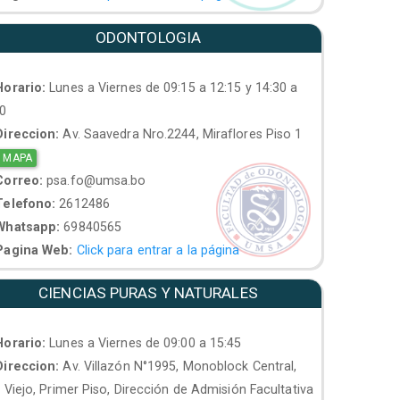
ODONTOLOGIA
orario:
Lunes a Viernes de 09:15 a 12:15 y 14:30 a
30
ireccion:
Av. Saavedra Nro.2244, Miraflores Piso 1
 MAPA
orreo:
psa.fo@umsa.bo
elefono:
2612486
hatsapp:
69840565
agina Web:
Click para entrar a la página
CIENCIAS PURAS Y NATURALES
orario:
Lunes a Viernes de 09:00 a 15:45
ireccion:
Av. Villazón N°1995, Monoblock Central,
. Viejo, Primer Piso, Dirección de Admisión Facultativa