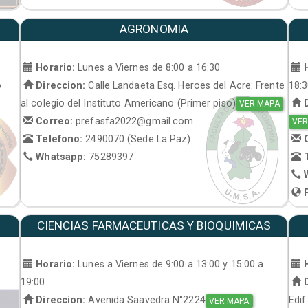
AGRONOMIA
Horario:
Lunes a Viernes de 8:00 a 16:30
H
o
Direccion:
Calle Landaeta Esq. Heroes del Acre: Frente
18:
al colegio del Instituto Americano (Primer piso)
D
VER MAPA
Correo:
prefasfa2022@gmail.com
VER
Telefono:
2490070 (Sede La Paz)
C
Whatsapp:
75289397
T
W
P
CIENCIAS FARMACEUTICAS Y BIOQUIMICAS
Horario:
Lunes a Viernes de 9:00 a 13:00 y 15:00 a
H
19:00
D
Direccion:
Avenida Saavedra N°2224
Edif
VER MAPA