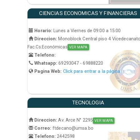
CIENCIAS ECONOMICAS Y FINANCIERAS
Horario:
Lunes a Viernes de 09:00 a 15:00
Direccion:
Monoblock Central piso 4 Vicedecanat
Fac.Cs.Económicas
VER MAPA
Telefono:
Whatsapp:
69293047 - 69888220
Pagina Web:
Click para entrar a la página
TECNOLOGIA
Direccion:
Av. Arce N° 2295
VER MAPA
Correo:
ftdecano@umsa.bo
Telefono:
2442598