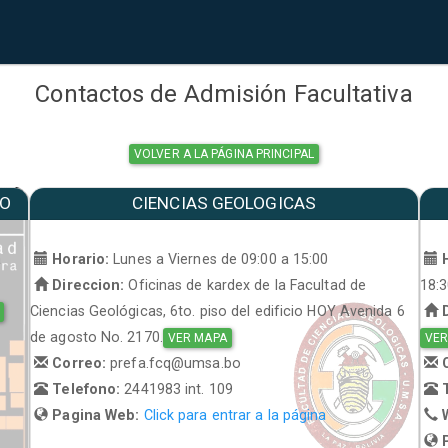
Contactos de Admisión Facultativa
VOLVER A LA PÁGINA PRINCIPAL
MO
CIENCIAS GEOLOGICAS
a
Horario:
Lunes a Viernes de 09:00 a 15:00
H
Direccion:
Oficinas de kardex de la Facultad de
18:
Ciencias Geológicas, 6to. piso del edificio HOY Avenida 6
D
de agosto No. 2170.
VER MAPA
VER
Correo:
prefa.fcq@umsa.bo
C
Telefono:
2441983 int. 109
T
Pagina Web:
Click para entrar a la página
W
P