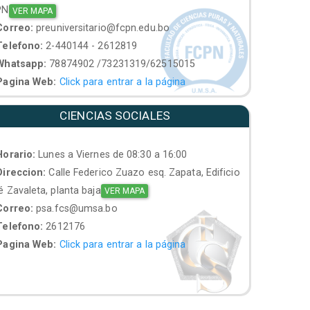
PN
VER MAPA
orreo:
preuniversitario@fcpn.edu.bo
elefono:
2-440144 - 2612819
hatsapp:
78874902 /73231319/62515015
agina Web:
Click para entrar a la página
CIENCIAS SOCIALES
orario:
Lunes a Viernes de 08:30 a 16:00
ireccion:
Calle Federico Zuazo esq. Zapata, Edificio
 Zavaleta, planta baja
VER MAPA
orreo:
psa.fcs@umsa.bo
elefono:
2612176
agina Web:
Click para entrar a la página