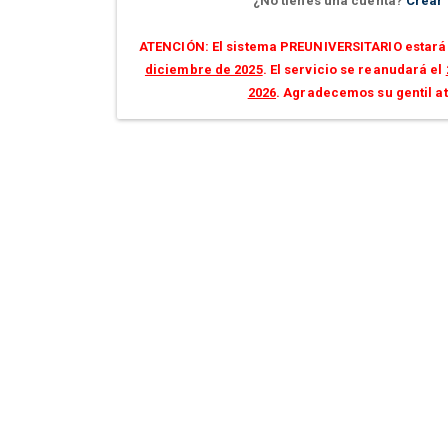
¿No tienes una cuenta?
Crear
ATENCIÓN: El sistema PREUNIVERSITARIO estará 
diciembre de 2025
. El servicio se reanudará el
2026
. Agradecemos su gentil a