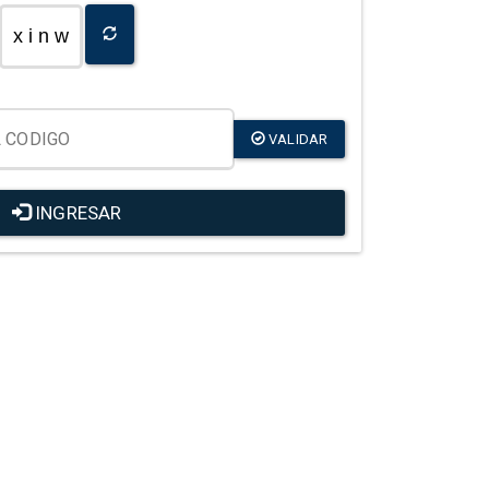
x i n w
VALIDAR
INGRESAR