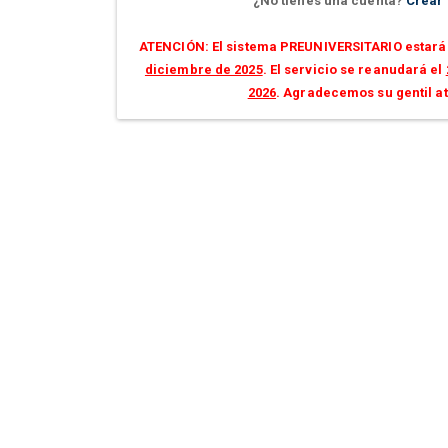
¿No tienes una cuenta?
Crear
ATENCIÓN: El sistema PREUNIVERSITARIO estará 
diciembre de 2025
. El servicio se reanudará el
2026
. Agradecemos su gentil a