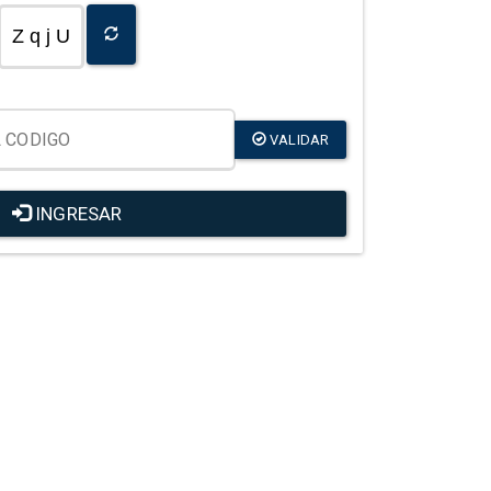
Z q j U
VALIDAR
INGRESAR