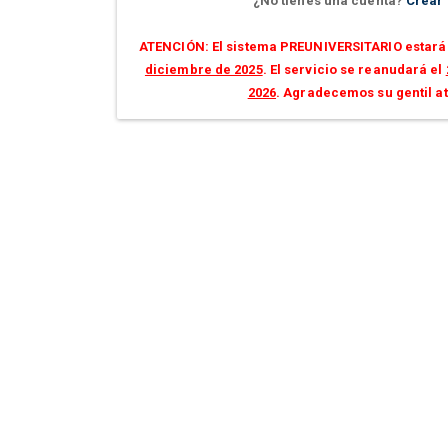
¿No tienes una cuenta?
Crear
ATENCIÓN: El sistema PREUNIVERSITARIO estará 
diciembre de 2025
. El servicio se reanudará el
2026
. Agradecemos su gentil a