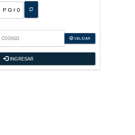
P G r 0
VALIDAR
INGRESAR