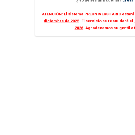
¿No tienes una cuenta?
Crear
ATENCIÓN: El sistema PREUNIVERSITARIO estará 
diciembre de 2025
. El servicio se reanudará el
2026
. Agradecemos su gentil a