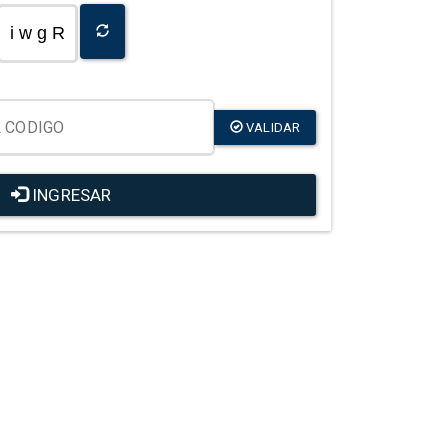
i w g R
VALIDAR
INGRESAR