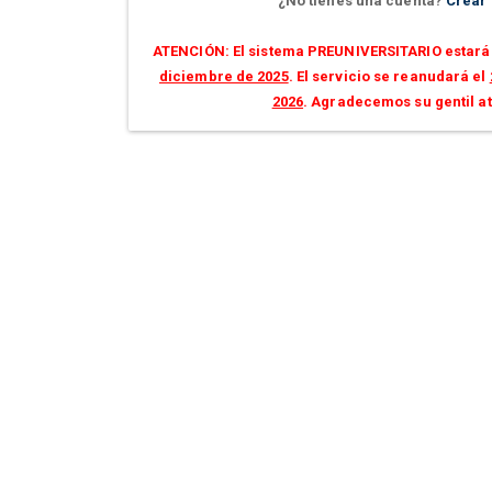
¿No tienes una cuenta?
Crear
ATENCIÓN: El sistema PREUNIVERSITARIO estará 
diciembre de 2025
. El servicio se reanudará el
2026
. Agradecemos su gentil a