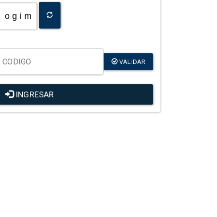
o g i m
VALIDAR
INGRESAR