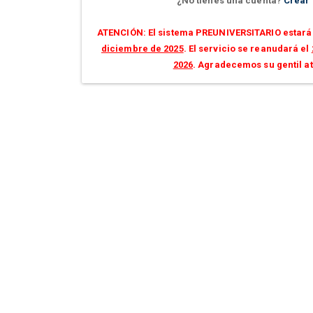
¿No tienes una cuenta?
Crear
ATENCIÓN: El sistema PREUNIVERSITARIO estará 
diciembre de 2025
. El servicio se reanudará el
2026
. Agradecemos su gentil a