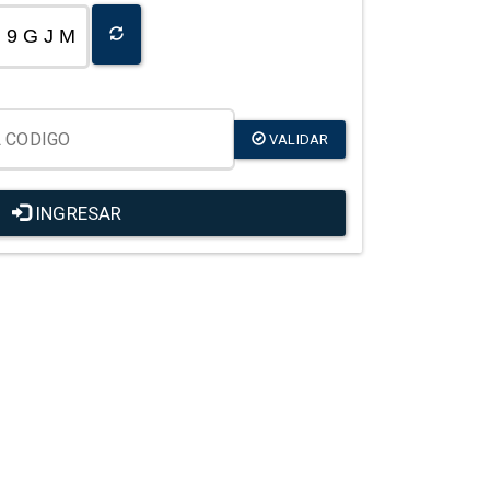
9 G J M
VALIDAR
INGRESAR