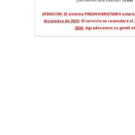
¿No tienes una cuenta?
Crear
ATENCIÓN: El sistema PREUNIVERSITARIO estará 
diciembre de 2025
. El servicio se reanudará el
2026
. Agradecemos su gentil a