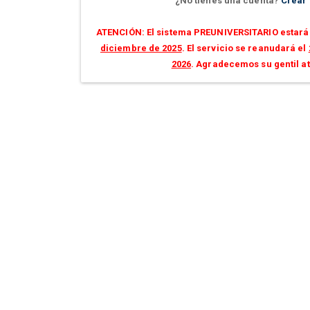
¿No tienes una cuenta?
Crear
ATENCIÓN: El sistema PREUNIVERSITARIO estará 
diciembre de 2025
. El servicio se reanudará el
2026
. Agradecemos su gentil a