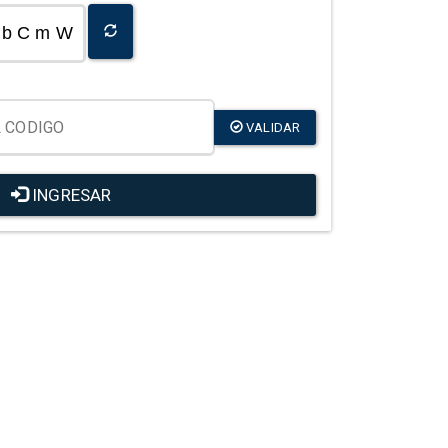
b C m W
VALIDAR
INGRESAR