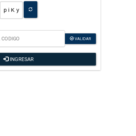
p i K y
VALIDAR
INGRESAR