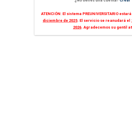
¿No tienes una cuenta?
Crear
ATENCIÓN: El sistema PREUNIVERSITARIO estará 
diciembre de 2025
. El servicio se reanudará el
2026
. Agradecemos su gentil a