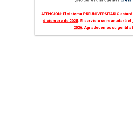
¿No tienes una cuenta?
Crear
ATENCIÓN: El sistema PREUNIVERSITARIO estará 
diciembre de 2025
. El servicio se reanudará el
2026
. Agradecemos su gentil a