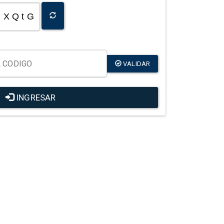
X Q t G
VALIDAR
INGRESAR