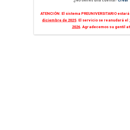
¿No tienes una cuenta?
Crear
ATENCIÓN: El sistema PREUNIVERSITARIO estará 
diciembre de 2025
. El servicio se reanudará el
2026
. Agradecemos su gentil a