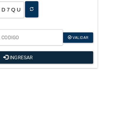
D 7 Q U
VALIDAR
INGRESAR