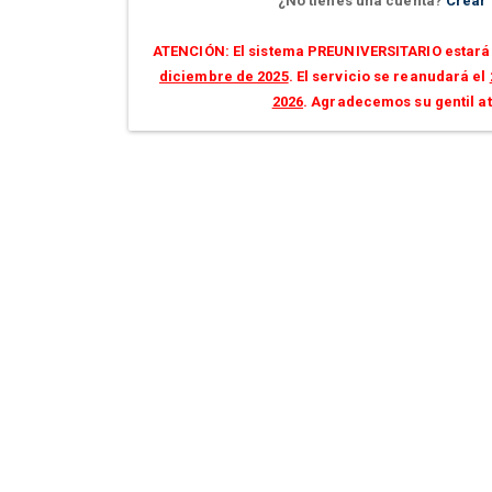
¿No tienes una cuenta?
Crear
ATENCIÓN: El sistema PREUNIVERSITARIO estará 
diciembre de 2025
. El servicio se reanudará el
2026
. Agradecemos su gentil a