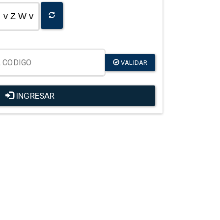
v Z W v
VALIDAR
INGRESAR