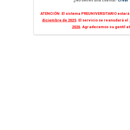
¿No tienes una cuenta?
Crear
ATENCIÓN: El sistema PREUNIVERSITARIO estará 
diciembre de 2025
. El servicio se reanudará el
2026
. Agradecemos su gentil a