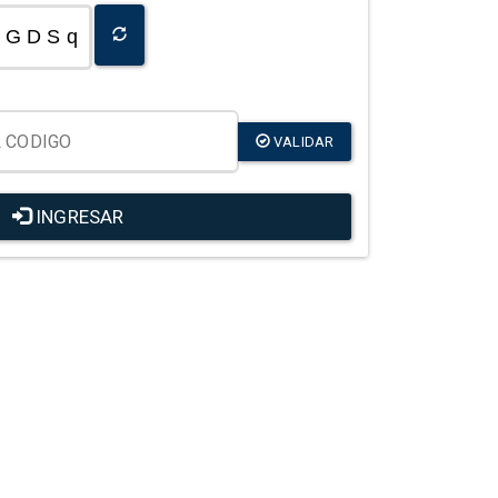
G D S q
VALIDAR
INGRESAR