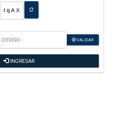
l q A X
VALIDAR
INGRESAR