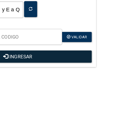
y E a Q
VALIDAR
INGRESAR