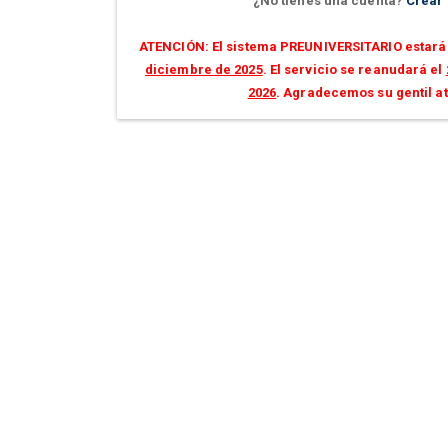
¿No tienes una cuenta?
Crear
ATENCIÓN: El sistema PREUNIVERSITARIO estará 
diciembre de 2025
. El servicio se reanudará el
2026
. Agradecemos su gentil a