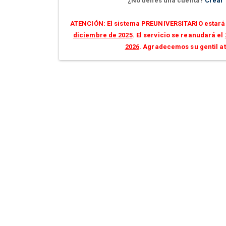
¿No tienes una cuenta?
Crear
ATENCIÓN: El sistema PREUNIVERSITARIO estará 
diciembre de 2025
. El servicio se reanudará el
2026
. Agradecemos su gentil a