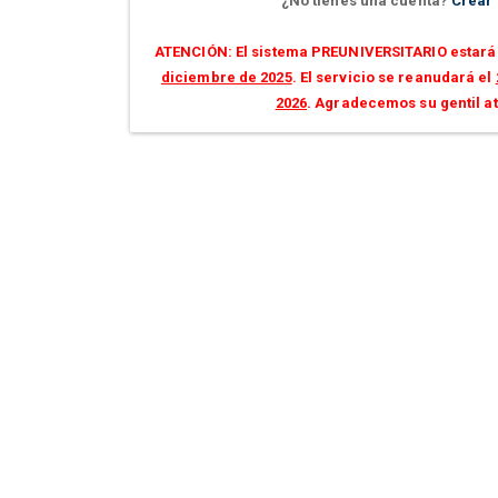
¿No tienes una cuenta?
Crear
ATENCIÓN: El sistema PREUNIVERSITARIO estará 
diciembre de 2025
. El servicio se reanudará el
2026
. Agradecemos su gentil a