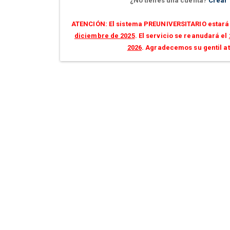
¿No tienes una cuenta?
Crear
ATENCIÓN: El sistema PREUNIVERSITARIO estará 
diciembre de 2025
. El servicio se reanudará el
2026
. Agradecemos su gentil a