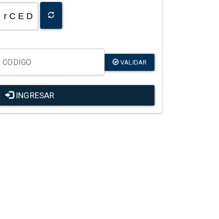
r C E D
VALIDAR
INGRESAR