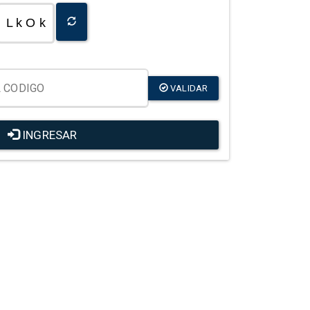
L k O k
VALIDAR
INGRESAR