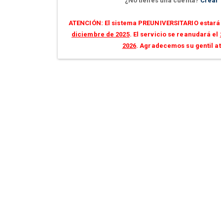
¿No tienes una cuenta?
Crear
ATENCIÓN: El sistema PREUNIVERSITARIO estará 
diciembre de 2025
. El servicio se reanudará el
2026
. Agradecemos su gentil a