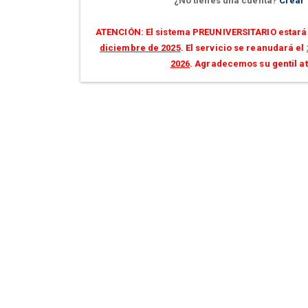
¿No tienes una cuenta?
Crear
ATENCIÓN: El sistema PREUNIVERSITARIO estará 
diciembre de 2025
. El servicio se reanudará el
2026
. Agradecemos su gentil a