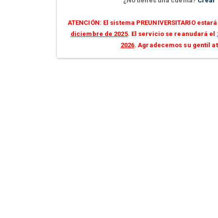
¿No tienes una cuenta?
Crear
ATENCIÓN: El sistema PREUNIVERSITARIO estará 
diciembre de 2025
. El servicio se reanudará el
2026
. Agradecemos su gentil a