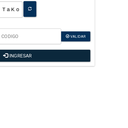
T a K o
VALIDAR
INGRESAR