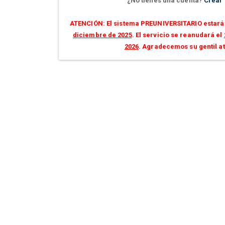
¿No tienes una cuenta?
Crear
ATENCIÓN: El sistema PREUNIVERSITARIO estará 
diciembre de 2025
. El servicio se reanudará el
2026
. Agradecemos su gentil a