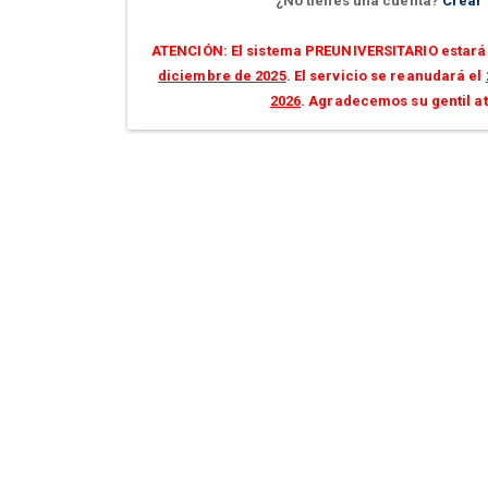
¿No tienes una cuenta?
Crear
ATENCIÓN: El sistema PREUNIVERSITARIO estará 
diciembre de 2025
. El servicio se reanudará el
2026
. Agradecemos su gentil a