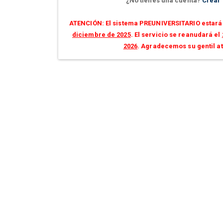
¿No tienes una cuenta?
Crear
ATENCIÓN: El sistema PREUNIVERSITARIO estará 
diciembre de 2025
. El servicio se reanudará el
2026
. Agradecemos su gentil a