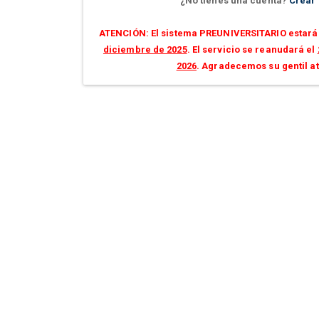
¿No tienes una cuenta?
Crear
ATENCIÓN: El sistema PREUNIVERSITARIO estará 
diciembre de 2025
. El servicio se reanudará el
2026
. Agradecemos su gentil a