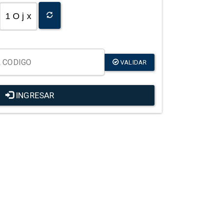
1 O j x
VALIDAR
INGRESAR