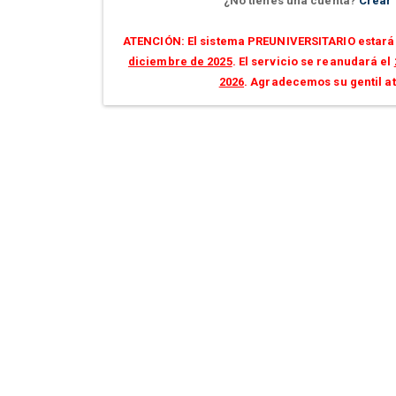
¿No tienes una cuenta?
Crear
ATENCIÓN: El sistema PREUNIVERSITARIO estará 
diciembre de 2025
. El servicio se reanudará el
2026
. Agradecemos su gentil a