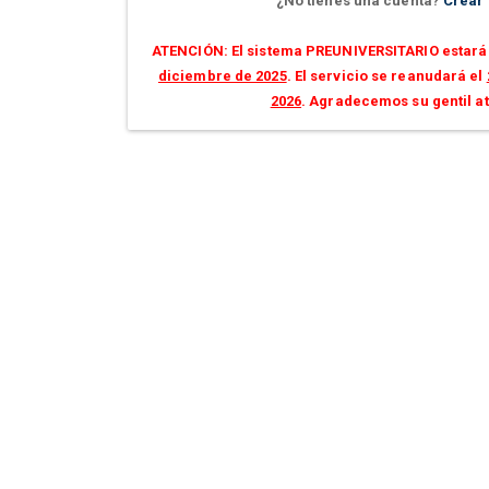
¿No tienes una cuenta?
Crear
ATENCIÓN: El sistema PREUNIVERSITARIO estará 
diciembre de 2025
. El servicio se reanudará el
2026
. Agradecemos su gentil a