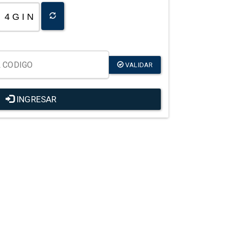
4 G I N
VALIDAR
INGRESAR