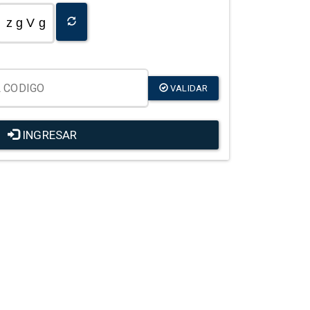
z g V g
VALIDAR
INGRESAR