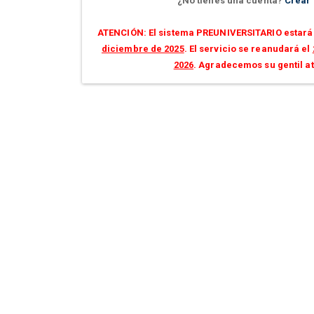
¿No tienes una cuenta?
Crear
ATENCIÓN: El sistema PREUNIVERSITARIO estará 
diciembre de 2025
. El servicio se reanudará el
2026
. Agradecemos su gentil a