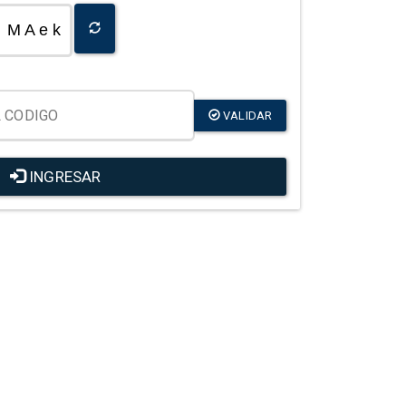
M A e k
VALIDAR
INGRESAR