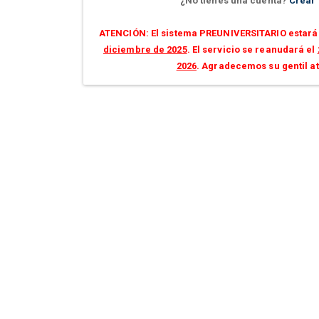
¿No tienes una cuenta?
Crear
ATENCIÓN: El sistema PREUNIVERSITARIO estará 
diciembre de 2025
. El servicio se reanudará el
2026
. Agradecemos su gentil a