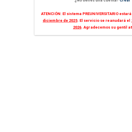
¿No tienes una cuenta?
Crear
ATENCIÓN: El sistema PREUNIVERSITARIO estará 
diciembre de 2025
. El servicio se reanudará el
2026
. Agradecemos su gentil a