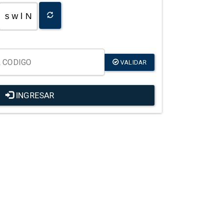
s w l N
VALIDAR
INGRESAR