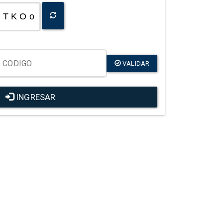
T K O o
VALIDAR
INGRESAR