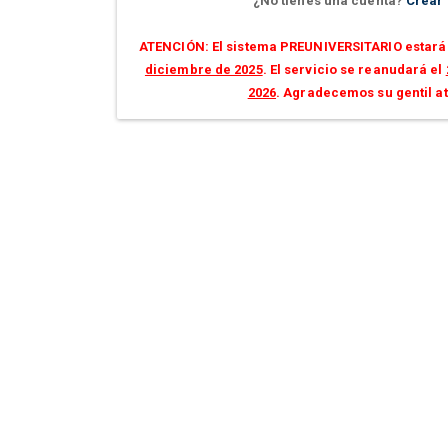
¿No tienes una cuenta?
Crear
ATENCIÓN: El sistema PREUNIVERSITARIO estará 
diciembre de 2025
. El servicio se reanudará el
2026
. Agradecemos su gentil a