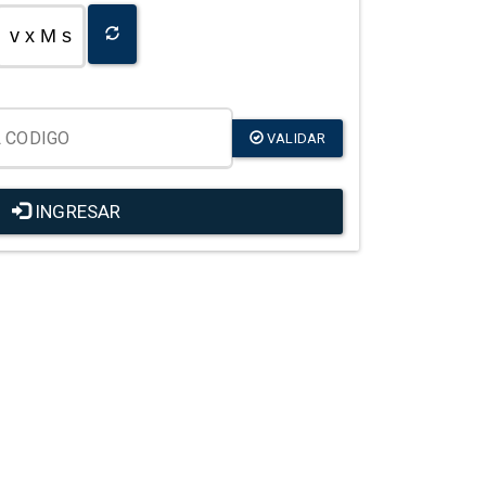
v x M s
VALIDAR
INGRESAR