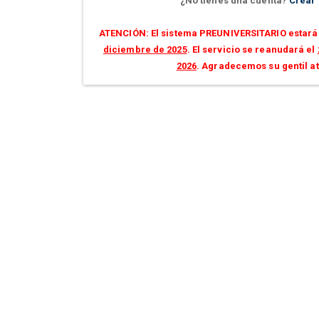
¿No tienes una cuenta?
Crear
ATENCIÓN: El sistema PREUNIVERSITARIO estará 
diciembre de 2025
. El servicio se reanudará el
2026
. Agradecemos su gentil a