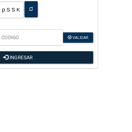
p S S K
VALIDAR
INGRESAR