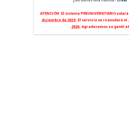
¿No tienes una cuenta?
Crear
ATENCIÓN: El sistema PREUNIVERSITARIO estará 
diciembre de 2025
. El servicio se reanudará el
2026
. Agradecemos su gentil a