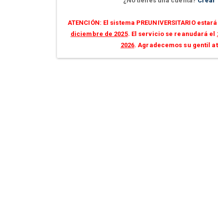
¿No tienes una cuenta?
Crear
ATENCIÓN: El sistema PREUNIVERSITARIO estará 
diciembre de 2025
. El servicio se reanudará el
2026
. Agradecemos su gentil a