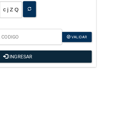
c j Z Q
VALIDAR
INGRESAR