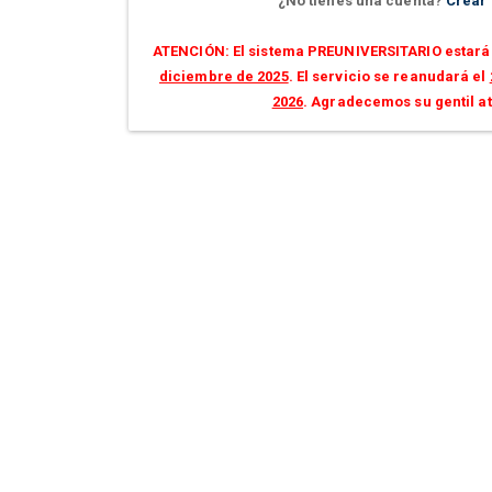
¿No tienes una cuenta?
Crear
ATENCIÓN: El sistema PREUNIVERSITARIO estará 
diciembre de 2025
. El servicio se reanudará el
2026
. Agradecemos su gentil a