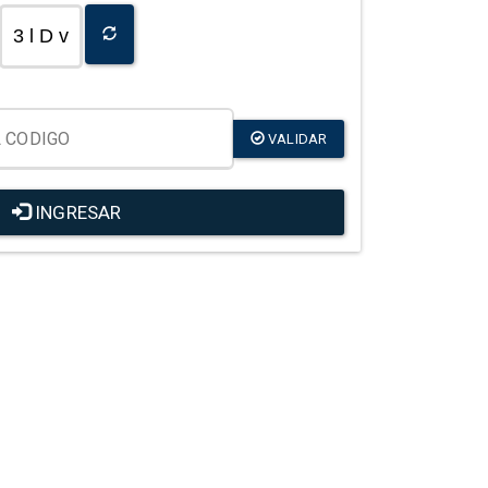
3 l D v
VALIDAR
INGRESAR