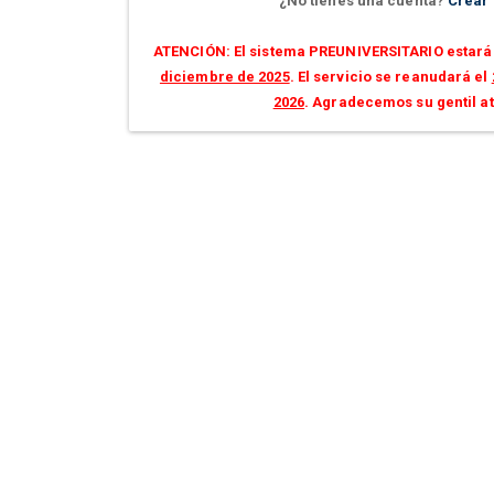
¿No tienes una cuenta?
Crear
ATENCIÓN: El sistema PREUNIVERSITARIO estará 
diciembre de 2025
. El servicio se reanudará el
2026
. Agradecemos su gentil a