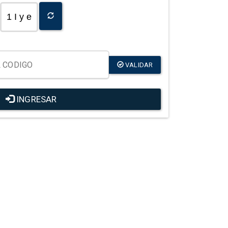
1 I y e
VALIDAR
INGRESAR