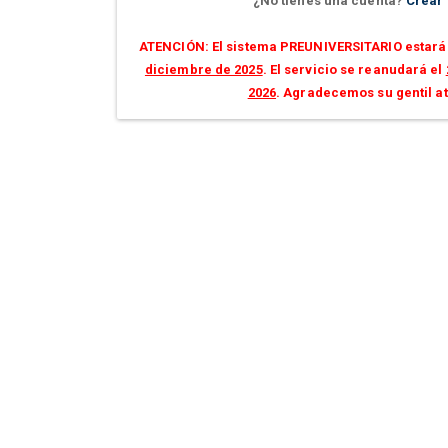
¿No tienes una cuenta?
Crear
ATENCIÓN: El sistema PREUNIVERSITARIO estará 
diciembre de 2025
. El servicio se reanudará el
2026
. Agradecemos su gentil a