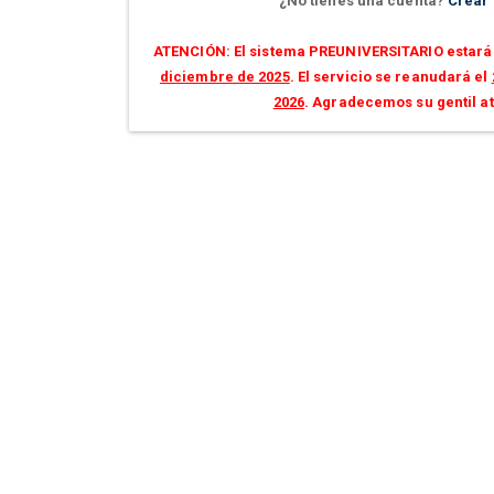
¿No tienes una cuenta?
Crear
ATENCIÓN: El sistema PREUNIVERSITARIO estará 
diciembre de 2025
. El servicio se reanudará el
2026
. Agradecemos su gentil a