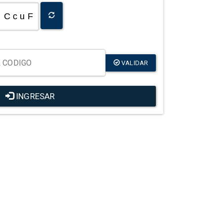
C c u F
VALIDAR
INGRESAR