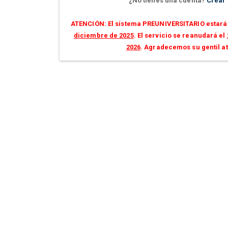
¿No tienes una cuenta?
Crear
ATENCIÓN: El sistema PREUNIVERSITARIO estará 
diciembre de 2025
. El servicio se reanudará el
2026
. Agradecemos su gentil a