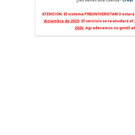
¿No tienes una cuenta?
Crear
ATENCIÓN: El sistema PREUNIVERSITARIO estará 
diciembre de 2025
. El servicio se reanudará el
2026
. Agradecemos su gentil a