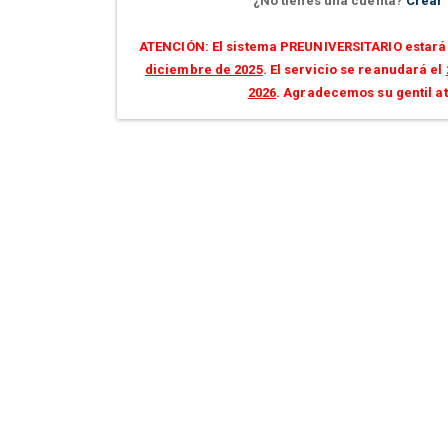
¿No tienes una cuenta?
Crear
ATENCIÓN: El sistema PREUNIVERSITARIO estará 
diciembre de 2025
. El servicio se reanudará el
2026
. Agradecemos su gentil a