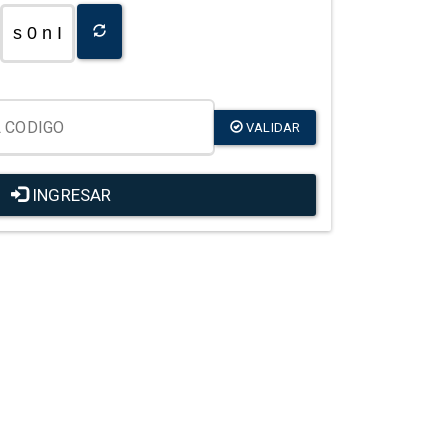
s 0 n I
VALIDAR
INGRESAR