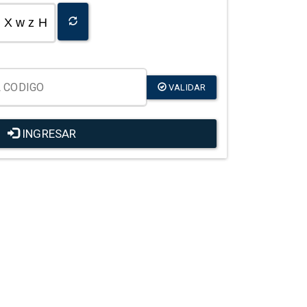
X w z H
VALIDAR
INGRESAR