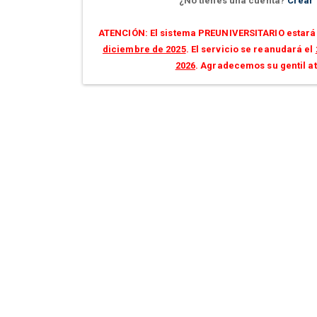
¿No tienes una cuenta?
Crear
ATENCIÓN: El sistema PREUNIVERSITARIO estará 
diciembre de 2025
. El servicio se reanudará el
2026
. Agradecemos su gentil a