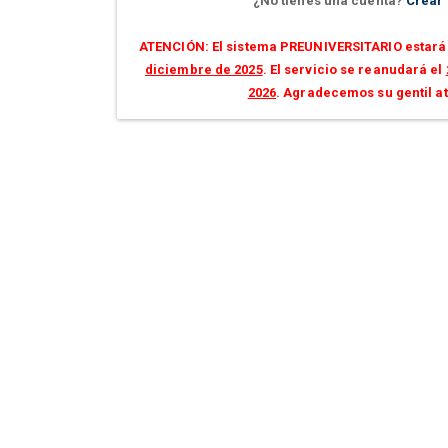
¿No tienes una cuenta?
Crear
ATENCIÓN: El sistema PREUNIVERSITARIO estará 
diciembre de 2025
. El servicio se reanudará el
2026
. Agradecemos su gentil a