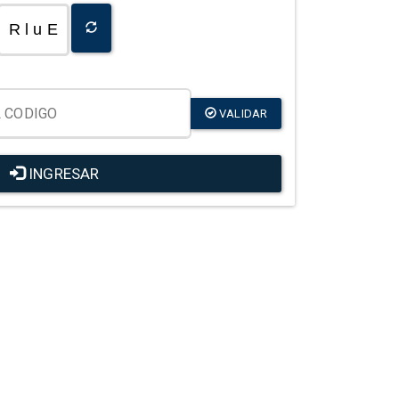
R l u E
VALIDAR
INGRESAR