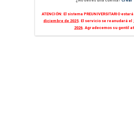
¿No tienes una cuenta?
Crear
ATENCIÓN: El sistema PREUNIVERSITARIO estará 
diciembre de 2025
. El servicio se reanudará el
2026
. Agradecemos su gentil a