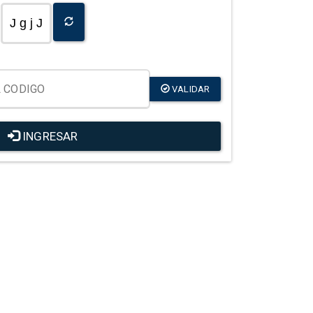
J g j J
VALIDAR
INGRESAR